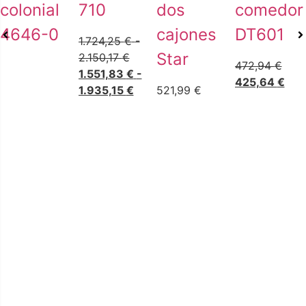
colonial
710
dos
comedor
4646-0
cajones
DT601
1.724,25
€
-
Star
2.150,17
€
472,94
€
1.551,83
€
-
425,64
€
1.935,15
€
521,99
€