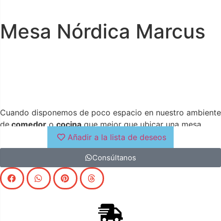
Mesa Nórdica Marcus
Cuando disponemos de poco espacio en nuestro ambiente
de
comedor
o
cocina
que mejor que ubicar una mesa
redonda de tamaños reducidos. La
mesa Marcus
es la
Añadir a la lista de deseos
pieza que estabamos buscando, transmite sobriedad y
Consúltanos
ligereza a nuestra estancia