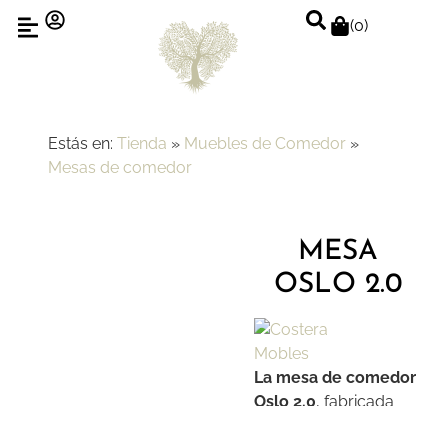
(
0
)
Estás en:
Tienda
»
Muebles de Comedor
»
Mesas de comedor
MESA
OSLO 2.0
La mesa de comedor
Oslo 2.0
, fabricada
por Costera, es un