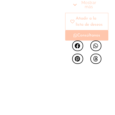
ejemplo de diseño
Mostrar
contemporáneo con
más
un toque natural que
encaja perfectamente
Añadir a la
en ambientes
lista de deseos
modernos y
Consúltanos
acogedores. Su
tablero, elaborado en
madera de tonos
cálidos y naturales,
evoca la esencia de la
naturaleza, mientras
que su estructura
metálica, con un
elegante acabado gris
mate, aporta robustez
y un estilo minimalista
industrial. Sus líneas
limpias y