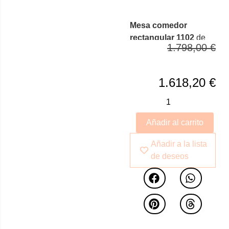
Mesa comedor
rectangular 1102
de
1.798,00
€
diseño moderno con
tapa fija de cristal
templado. Sus
1.618,20
€
originales patas de
madera en color nogal
son elementos claves a
Añadir al carrito
destacar de su diseño.
Añadir a la lista
de deseos