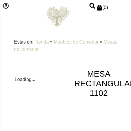
(
0
)
Estás en:
Tienda
»
Muebles de Comedor
»
Mesas
de comedor
MESA
Loading...
RECTANGULA
1102