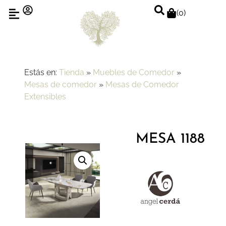
(
0
)
Estás en:
Tienda
»
Muebles de Comedor
»
Mesas de comedor
»
Mesas de Comedor
Extensibles
MESA 1188