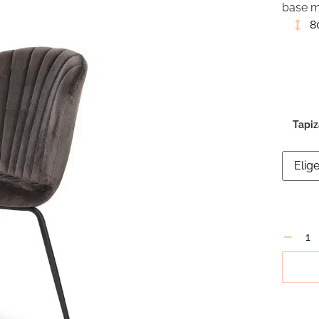
base me
8
Tapi