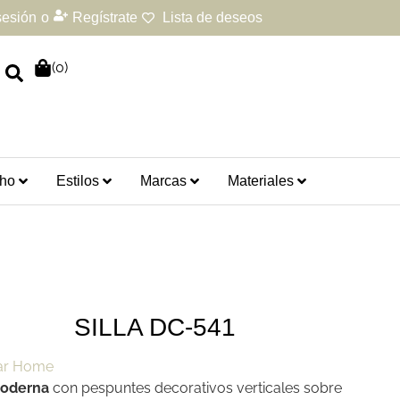
 sesión
o
Regístrate
Lista de deseos
(
0
)
ho
Estilos
Marcas
Materiales
SILLA DC-541
moderna
con pespuntes decorativos verticales sobre