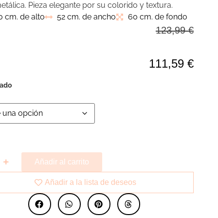
tálica. Pieza elegante por su colorido y textura.
0 cm. de alto
52 cm. de ancho
60 cm. de fondo
123,99
€
111,59
€
zado
Añadir al carrito
Añadir a la lista de deseos