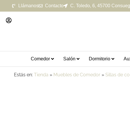
Llámanos
Contacto
C. Toledo, 6, 45700 Consueg
Comedor
Salón
Dormitorio
Aux
Estás en:
Tienda
»
Muebles de Comedor
»
Sillas de 