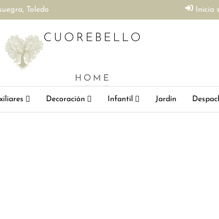
suegra, Toledo
Inicia 
CUOREBELLO
HOME
iliares
Decoración
Infantil
Jardín
Despac
r