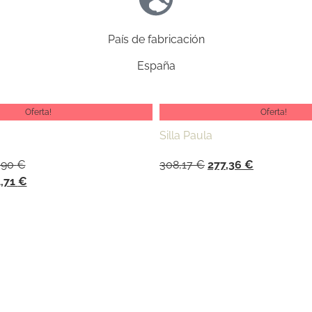
País de fabricación
España
Oferta!
Oferta!
Silla Paula
,90
€
308,17
€
277,36
€
,71
€