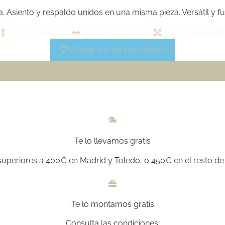
Asiento y respaldo unidos en una misma pieza. Versátil y fu
87 cm. de alto
48 cm. de ancho
54 cm. de fond
Añadir a la lista de deseos
Consúltanos
Te lo llevamos gratis
uperiores a 400€ en Madrid y Toledo, o 450€ en el resto de 
Te lo montamos gratis
Consulta las condiciones.