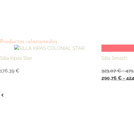
Productos relacionados
Silla Kipas Star
Silla Smash
176,39
€
323,07
€
-
471
290,76
€
-
424