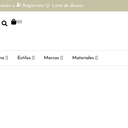
sesión
o
Regístrate
Lista de deseos
(
0
)
ho
Estilos
Marcas
Materiales