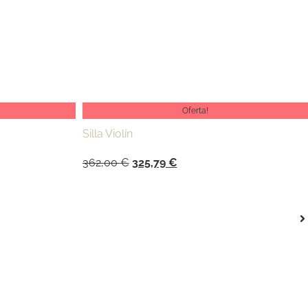
Oferta!
Silla Violín
362,00
€
325,79
€