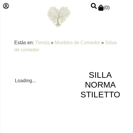
(
0
)
Estás en:
Tienda
»
Muebles de Comedor
»
Sillas
de comedor
SILLA
Loading...
NORMA
STILETTO