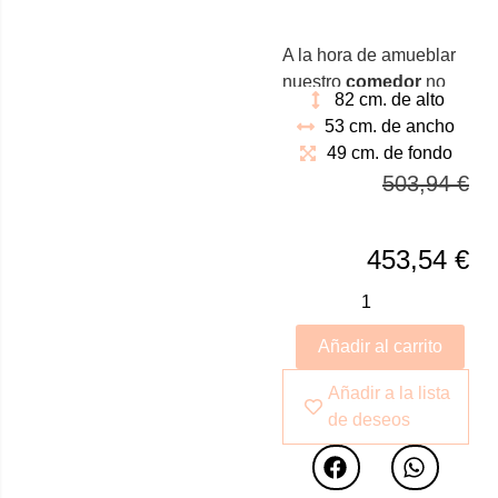
A la hora de amueblar
nuestro
comedor
no
82 cm. de alto
sólo debemos tener en
53 cm. de ancho
cuenta la mesa.
49 cm. de fondo
También debemos
503,94
€
prestar especial
atención a las sillas.
Nuestro comensales
453,54
€
deben quedar
fascinados con nuestro
conjunto.
Añadir al carrito
Añadir a la lista
de deseos