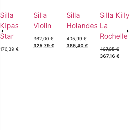
Silla
Silla
Silla
Silla Killy
Kipas
Violín
Holandesa
La
Star
Rochelle
362,00
€
405,99
€
325,79
€
365,40
€
176,39
€
407,95
€
367,16
€