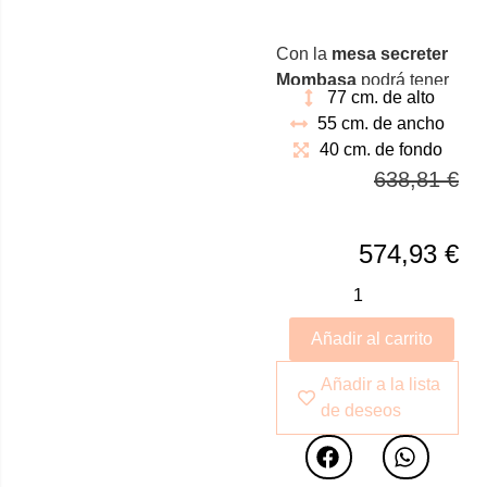
Con la
mesa secreter
Mombasa
podrá tener
77 cm. de alto
un pequeño escritorio
55 cm. de ancho
instalado en
40 cm. de fondo
prácticamente
638,81
€
cualquier rincón de su
hogar, aportando
a esos espacios vacíos
574,93
€
un toque de elegancia
clásica.
Añadir al carrito
Añadir a la lista
de deseos