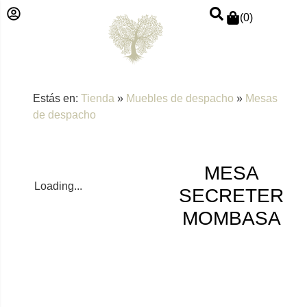
(
0
)
Estás en:
Tienda
»
Muebles de despacho
»
Mesas
de despacho
MESA
Loading...
SECRETER
MOMBASA