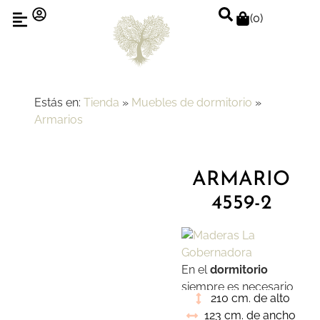
(
0
)
Estás en:
Tienda
»
Muebles de dormitorio
»
Armarios
ARMARIO
4559-2
En el
dormitorio
siempre es necesario
210 cm. de alto
un lugar en el que
123 cm. de ancho