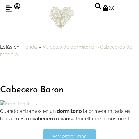
(
0
)
Estás en:
Tienda
»
Muebles de dormitorio
»
Cabeceros de
madera
Cabecero Baron
Cuando entramos en un
dormitorio
la primera mirada es
hacía nuestro
cabecero
o
cama
. Por ello debemos prestar
especial atención a la hora de elegir esta pieza.
Mostrar más