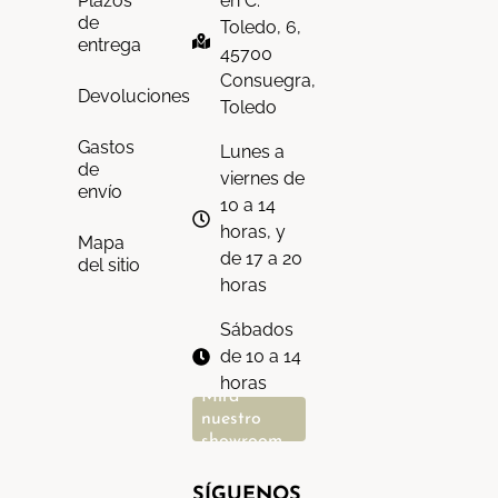
en C.
Plazos
de
Toledo, 6,
entrega
45700
Consuegra,
Devoluciones
Toledo
Gastos
Lunes a
de
viernes de
envío
10 a 14
horas, y
Mapa
de 17 a 20
del sitio
horas
Sábados
de 10 a 14
horas
Mira
nuestro
showroom
SÍGUENOS