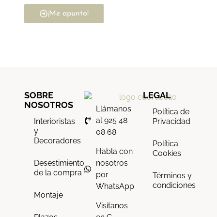
¡Me apunto!
SOBRE
LEGAL
NOSOTROS
Llámanos
Política de
al 925 48
Interioristas
Privacidad
y
08 68
Decoradores
Política
Habla con
Cookies
nosotros
Desestimiento
de la compra
por
Términos y
condiciones
WhatsApp
Montaje
Visítanos