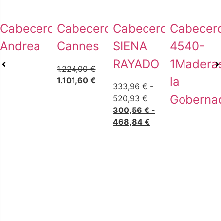
Cabecero
Cabecero
Cabecero
Cabecer
Andrea
Cannes
SIENA
4540-
RAYADO
1Madera
1.224,00
€
la
1.101,60
€
333,96
€
-
Goberna
520,93
€
300,56
€
-
468,84
€