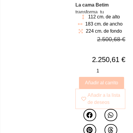
La cama Betim
transforma tu
112 cm. de alto
dormitorio en un oasis
183 cm. de ancho
de lujo. Elaborado con
224 cm. de fondo
motivos geométricos en
2.500,68
€
parketería dándole un
aspecto estiloso con
un gran diseño
2.250,61
€
Añadir al carrito
Añadir a la lista
de deseos