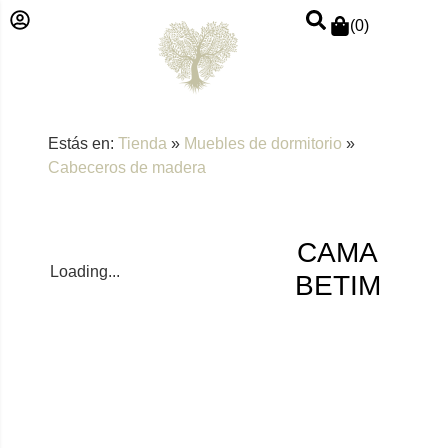
(
0
)
Estás en:
Tienda
»
Muebles de dormitorio
»
Cabeceros de madera
CAMA
Loading...
BETIM