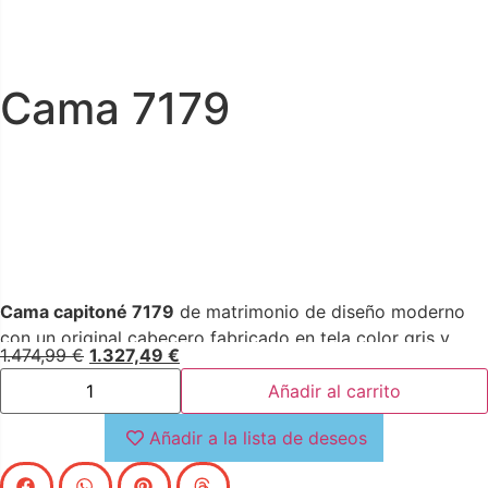
Cama 7179
Cama capitoné 7179
de matrimonio de diseño moderno
con un original cabecero fabricado en tela color gris y
1.474,99
€
1.327,49
€
estructura de madera chapada en nogal natural. Una pieza
clave para su dormitorio con la que aportará un estilo
Añadir al carrito
elegante y acogedor.Incluye un confortable somier
Añadir a la lista de deseos
multilamas fabricado en madera de pino.Cama compatible
con colchón de 160 x 200 cm.