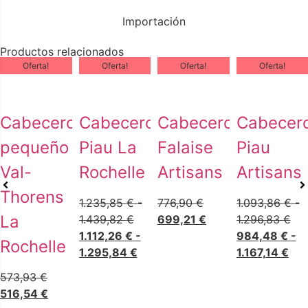
Importación
Productos relacionados
Oferta!
Oferta!
Oferta!
Oferta!
Cabecero
Cabecero
Cabecero
Cabecer
pequeño
Piau La
Falaise
Piau
Val-
Rochelle
Artisans
Artisans
Thorens
1.235,85
€
-
776,90
€
1.093,86
€
-
La
1.439,82
€
699,21
€
1.296,83
€
1.112,26
€
-
984,48
€
-
Rochelle
1.295,84
€
1.167,14
€
573,93
€
516,54
€