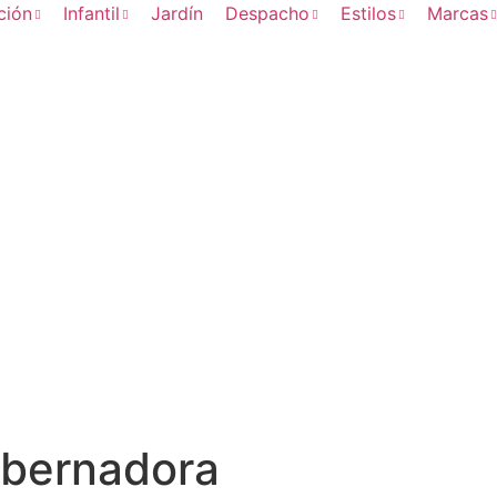
ción
Infantil
Jardín
Despacho
Estilos
Marcas
obernadora