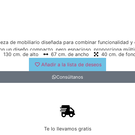
eza de mobiliario diseñada para combinar funcionalidad y e
 Con un diseño compacto, pero espacioso, proporciona múlti
130 cm. de alto
67 cm. de ancho
40 cm. de fon
adosamente elaborados añaden un toque de sofisticación a 
a casa, el sinfonier 4537-8 es una elección excelente para
Añadir a la lista de deseos
Consúltanos
Te lo llevamos gratis