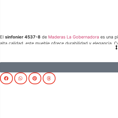
El
sinfonier 4537-8
de
Maderas La Gobernadora
es una pi
alta calidad, este mueble ofrece durabilidad y elegancia.
objetos personales. Su acabado meticuloso y detalles cuid
almacenamiento en dormitorios, salones u otras áreas de l