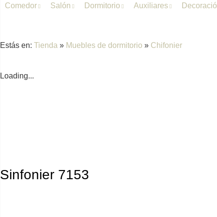
Comedor
Salón
Dormitorio
Auxiliares
Decoraci
Estás en:
Tienda
»
Muebles de dormitorio
»
Chifonier
Loading...
Sinfonier 7153