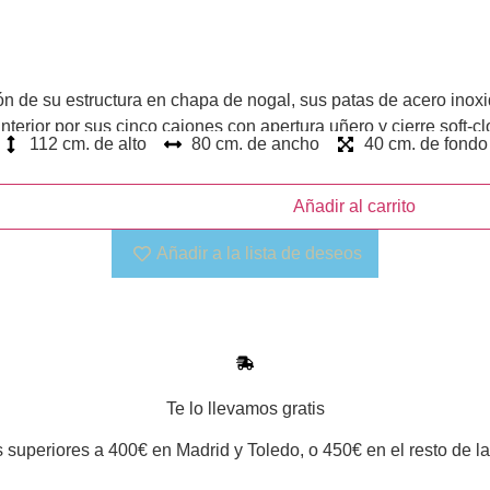
 de su estructura en chapa de nogal, sus patas de acero inoxi
erior por sus cinco cajones con apertura uñero y cierre soft-cl
112 cm. de alto
80 cm. de ancho
40 cm. de fondo
Añadir al carrito
Añadir a la lista de deseos
Te lo llevamos gratis
 superiores a 400€ en Madrid y Toledo, o 450€ en el resto de la