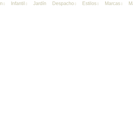
ón
Infantil
Jardín
Despacho
Estilos
Marcas
Ma