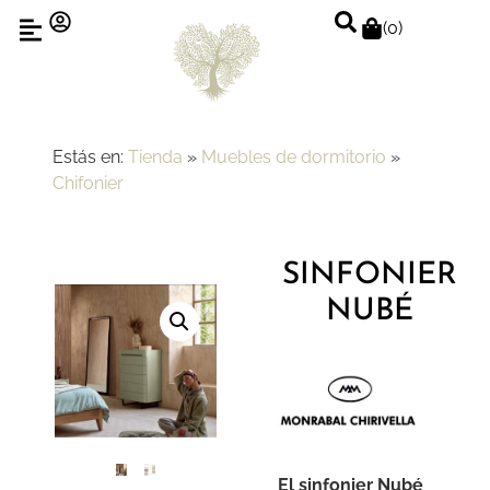
(
0
)
Estás en:
Tienda
»
Muebles de dormitorio
»
Chifonier
SINFONIER
NUBÉ
El sinfonier Nubé