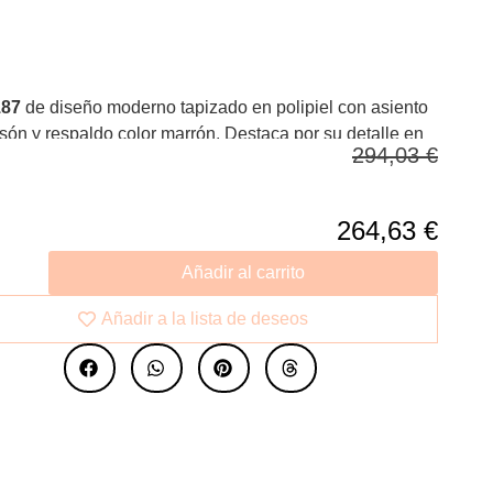
187
de diseño moderno tapizado en polipiel con asiento
isón y respaldo color marrón. Destaca por su detalle en
294,03
€
noxidable pulido en color dorado. Tanto por su diseño
r su fabricación en materiales nobles de la mas alta
, este puff de la firma Angel Cerdá, se convertirá en el
264,63
€
r perfecto para su salón o zona de lectura. Un elemento
ivo a la vez que práctico y funcional.
Añadir al carrito
Añadir a la lista de deseos