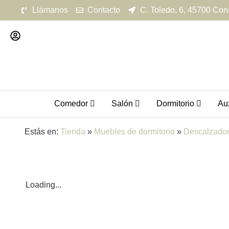
Llámanos
Contacto
C. Toledo, 6, 45700 Con
Comedor
Salón
Dormitorio
Aux
Estás en:
Tienda
»
Muebles de dormitorio
»
Descalzado
Loading...