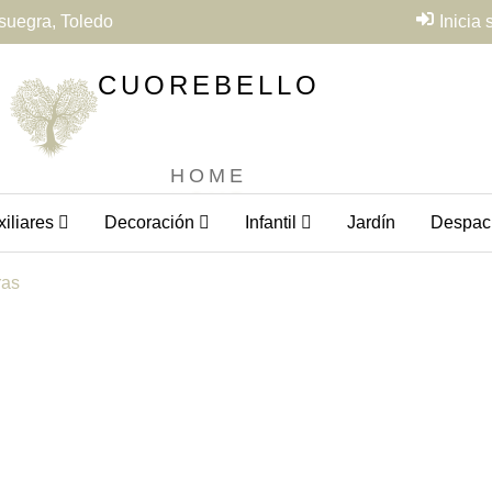
suegra, Toledo
Inicia
CUOREBELLO
HOME
iliares
Decoración
Infantil
Jardín
Despac
ras