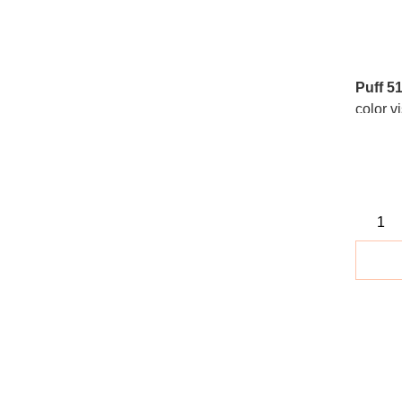
Puff 5
color v
acero i
como po
calidad
auxilia
decorat