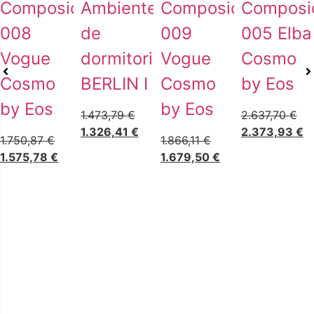
Composición
Ambiente
Composición
Composi
008
de
009
005 Elba
Vogue
dormitorio
Vogue
Cosmo
Cosmo
BERLIN I
Cosmo
by Eos
by Eos
by Eos
1.473,79
€
2.637,70
€
1.326,41
€
2.373,93
€
1.750,87
€
1.866,11
€
1.575,78
€
1.679,50
€