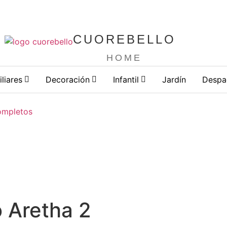
Consuegra, Toledo
Inicia
CUOREBELLO
HOME
iliares
Decoración
Infantil
Jardín
Despa
ompletos
 Aretha 2