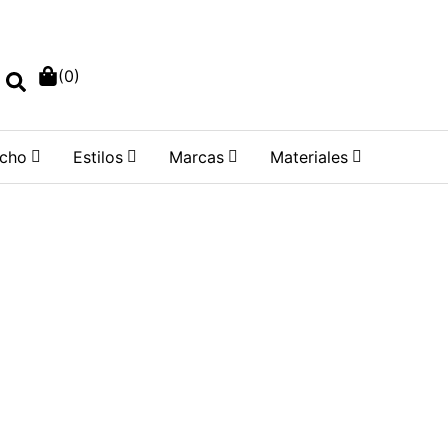
o
Regístrate
Lista de deseos
 sesión
(
0
)
cho
Estilos
Marcas
Materiales