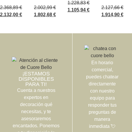
1.228,83
€
2.368,89
€
2.002,99
€
2.127,66
€
1.105,94
€
2.132,00
€
1.802,68
€
1.914,90
€
En horario
comercial,
¡ESTAMOS
puedes chatear
DISPONIBLES
PARA TI!
directamente
Cuenta a nuestros
con nuestro
expertos en
equipo para
decoración qué
responder tus
necesitas, y te
preguntas de
asesoraremos
manera
encantados. Ponemos
inmediata 💘