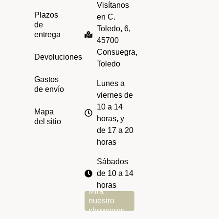
Visítanos
Plazos
en C.
de
Toledo, 6,
entrega
45700
Consuegra,
Devoluciones
Toledo
Gastos
Lunes a
de envío
viernes de
10 a 14
Mapa
horas, y
del sitio
de 17 a 20
horas
Sábados
de 10 a 14
horas
Mira
nuestro
showroom