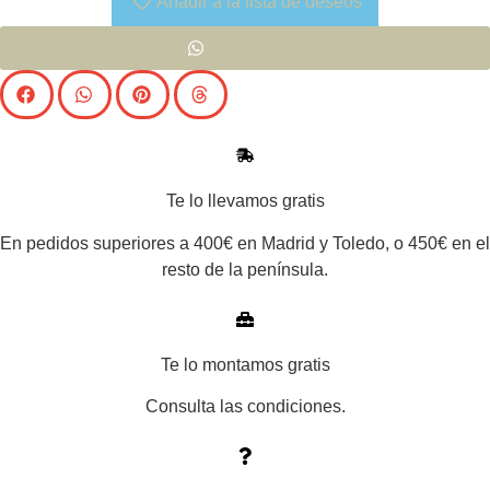
Añadir a la lista de deseos
materiales de alta calidad, cuenta con detalles que marcan la
Consúltanos
diferencia, como su cama con cabecero robusto, amplios
cajones para almacenamiento y acabados perfectos. Ideal para
quienes buscan un estilo sofisticado sin sacrificar confort.
Perfecto para darle un toque de lujo a tu descanso diario.
Te lo llevamos gratis
En pedidos superiores a 400€ en Madrid y Toledo, o 450€ en el
resto de la península.
Te lo montamos gratis
Consulta las condiciones.