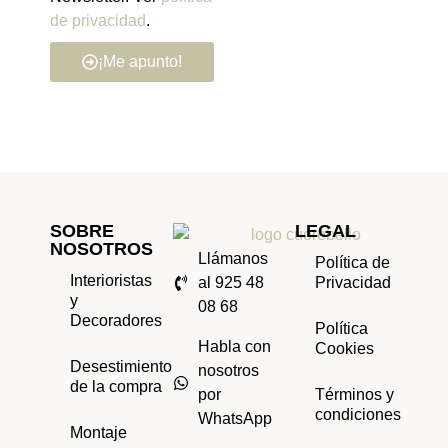
de privacidad
.
¡Me apunto!
SOBRE
LEGAL
NOSOTROS
Llámanos
Política de
Interioristas
al 925 48
Privacidad
y
08 68
Decoradores
Política
Habla con
Cookies
Desestimiento
nosotros
de la compra
por
Términos y
condiciones
WhatsApp
Montaje