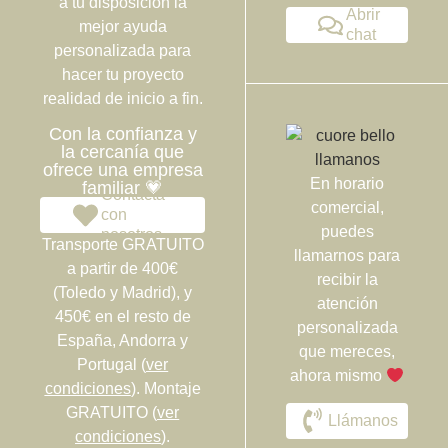
a tu disposición la
Abrir
mejor ayuda
chat
personalizada para
hacer tu proyecto
realidad de inicio a fin.
Con la confianza y
la cercanía que
ofrece una empresa
En horario
familiar 💗
Contacta
comercial,
con
puedes
nosotros
Transporte GRATUITO
llamarnos para
a partir de 400€
recibir la
(Toledo y Madrid), y
atención
450€ en el resto de
personalizada
España, Andorra y
que mereces,
Portugal (
ver
ahora mismo
condiciones
). Montaje
GRATUITO (
ver
Llámanos
condiciones
).