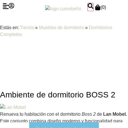
(
0
)
Estás en:
Tienda
»
Muebles de dormitorio
»
Dormitorios
Completos
Ambiente de dormitorio BOSS 2
Renueva tu habitación con el dormitorio
Boss 2
de
Lan Mobel.
Este conjunto combina diseño moderno y funcionalidad para
ofrecerte un ambiente elegante y cómodo. Fabricado con