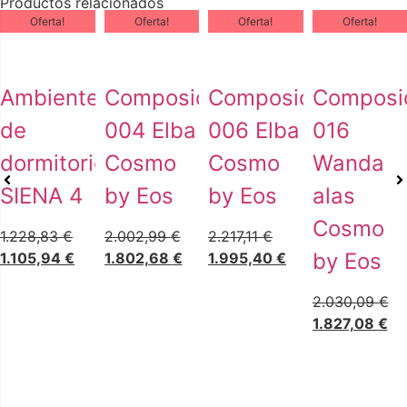
Productos relacionados
Oferta!
Oferta!
Oferta!
Oferta!
Ambiente
Composición
Composición
Composi
de
004 Elba
006 Elba
016
dormitorio
Cosmo
Cosmo
Wanda
SIENA 4
by Eos
by Eos
alas
Cosmo
1.228,83
€
2.002,99
€
2.217,11
€
by Eos
1.105,94
€
1.802,68
€
1.995,40
€
2.030,09
€
1.827,08
€