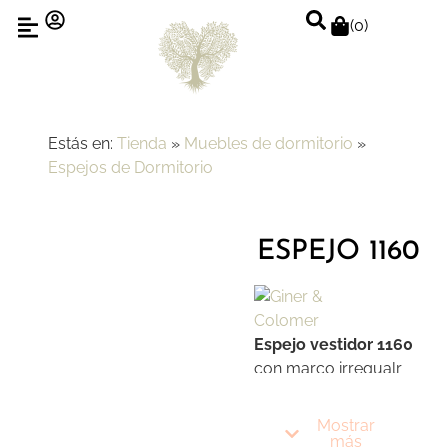
(
0
)
Estás en:
Tienda
»
Muebles de dormitorio
»
Espejos de Dormitorio
ESPEJO 1160
Espejo vestidor 1160
con marco irregualr
para ser ubicado en
una ambiente de
Mostrar
dormitorio. Piezas
más