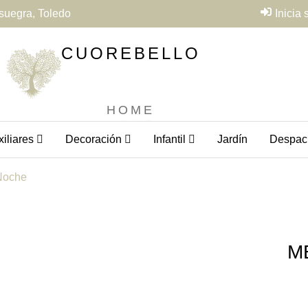
suegra, Toledo
Inicia
CUOREBELLO
HOME
iliares
Decoración
Infantil
Jardín
Despac
Noche
M