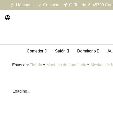
Llámanos
Contacto
C. Toledo, 6, 45700 Con
Comedor
Salón
Dormitorio
Aux
Estás en:
Tienda
»
Muebles de dormitorio
»
Mesitas de 
Loading...