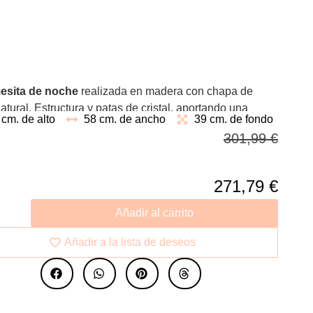
esita de noche
realizada en madera con chapa de
atural. Estructura y patas de cristal, aportando una
 cm. de alto
58 cm. de ancho
39 cm. de fondo
 e innovadora intención de renovar lo clásico, como es
301,99
€
l en el diseño italiano.
271,79
€
Añadir al carrito
Añadir a la lista de deseos