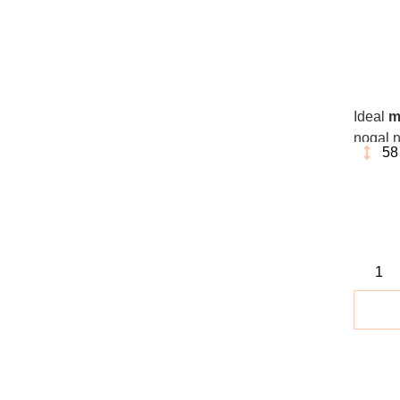
Ideal
m
nogal n
58
moderna
habitua