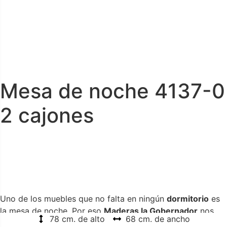
Mesa de noche 4137-0
2 cajones
Uno de los muebles que no falta en ningún
dormitorio
es
la mesa de noche. Por eso
Maderas la Gobernador
nos
78 cm. de alto
68 cm. de ancho
presenta la
mesa de noche France 2 cajones
; una pieza