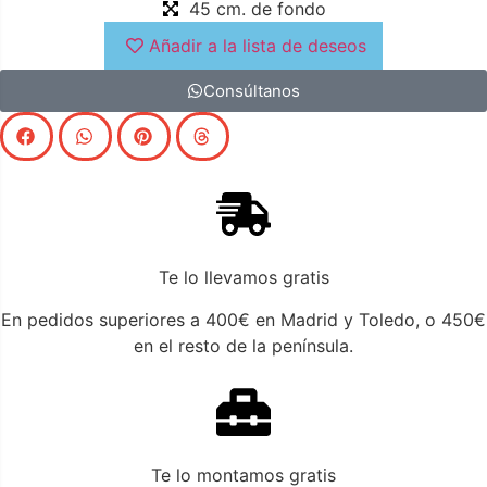
45 cm. de fondo
ideal para introducir una funcionalidad asombrosa, y una
tremenda elegancia al más puro estilo vintage.
Añadir a la lista de deseos
Consúltanos
Te lo llevamos gratis
En pedidos superiores a 400€ en Madrid y Toledo, o 450€
en el resto de la península.
Te lo montamos gratis