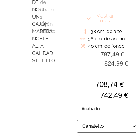
sus curvas en patas y
frentes de cajón. Una
Mostrar
pieza que te atrapará
más
38 cm. de alto
56 cm. de ancho
40 cm. de fondo
787,49
€
-
824,99
€
708,74
€
-
742,49
€
Acabado