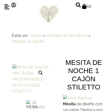
(
0
)
Estás en:
Tienda
»
Muebles de dormitorio
»
Mesitas de Noche
MESITA DE
NOCHE 1
CAJÓN
STILETTO
Mesita
de diseño con
un cajón. Destaca por