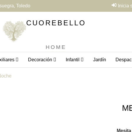
suegra, Toledo
Inicia
CUOREBELLO
HOME
iliares
Decoración
Infantil
Jardín
Despac
Noche
M
Mesita