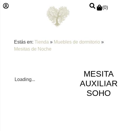
(
0
)
Estás en:
Tienda
»
Muebles de dormitorio
»
Mesitas de Noche
MESITA
Loading...
AUXILIAR
SOHO