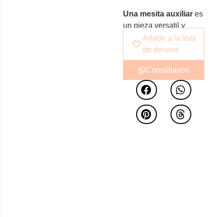
Una mesita auxiliar
es
un pieza versatil y
funcional. Se pueden
Añadir a la lista
ubicar en cualquier
de deseos
estancia de nuestra
Consúltanos
casa y los más
atrevidos utilizarla
como mesita de noche
ligera sin perder la
sofisticación que la
caracteriza