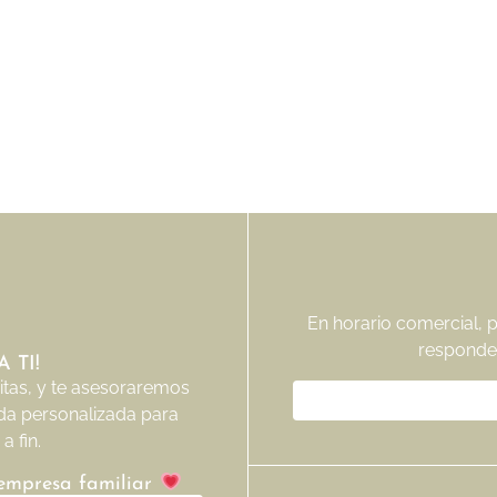
En horario comercial, 
responde
 TI!
tas, y te asesoraremos
da personalizada para
a fin.
 empresa familiar