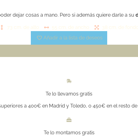
poder dejar cosas a mano. Pero si además quiere darle a su
73 cm. de alto
55 cm. de ancho
38 cm. de fond
Añadir a la lista de deseos
Consúltanos
Te lo llevamos gratis
uperiores a 400€ en Madrid y Toledo, o 450€ en el resto de 
Te lo montamos gratis