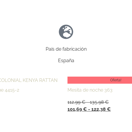
País de fabricación
España
Oferta!
he 4415-2
Mesita de noche 363
112,99
€
-
135,98
€
101,69
€
-
122,38
€