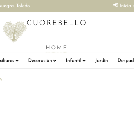
suegra, Toledo
Inicia 
CUOREBELLO
HOME
iliares
Decoración
Infantil
Jardín
Despac
e