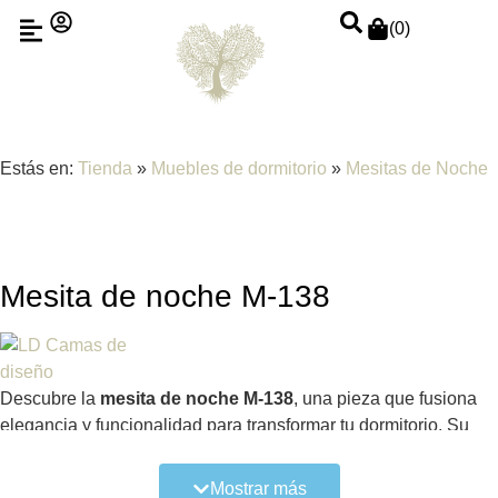
(
0
)
Estás en:
Tienda
»
Muebles de dormitorio
»
Mesitas de Noche
Mesita de noche M-138
Descubre la
mesita de noche M-138
, una pieza que fusiona
elegancia y funcionalidad para transformar tu dormitorio. Su
diseño sofisticado destaca por el equilibrio perfecto entre
materiales: un tablero lacado en un
suave tono piedra mate
,
Mostrar más