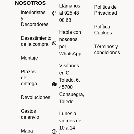
NOSOTROS
Llámanos
Política de
Interioristas
al 925 48
Privacidad
y
08 68
Decoradores
Política
Habla con
Cookies
Desestimiento
nosotros
de la compra
por
Términos y
condiciones
WhatsApp
Montaje
Visítanos
Plazos
en C.
de
Toledo, 6,
entrega
45700
Consuegra,
Devoluciones
Toledo
Gastos
Lunes a
de envío
viernes de
10 a 14
Mapa