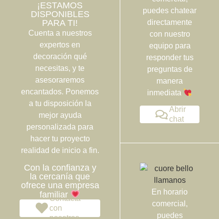
¡ESTAMOS
puedes chatear
DISPONIBLES
PARA TI!
directamente
Cuenta a nuestros
con nuestro
expertos en
equipo para
decoración qué
responder tus
necesitas, y te
preguntas de
asesoraremos
manera
encantados. Ponemos
inmediata
a tu disposición la
Abrir
mejor ayuda
chat
personalizada para
hacer tu proyecto
realidad de inicio a fin.
Con la confianza y
la cercanía que
ofrece una empresa
En horario
familiar
Contacta
comercial,
con
puedes
nosotros