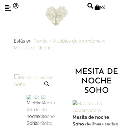
(
0
)
Estás en:
Tienda
»
Muebles de dormitorio
»
Mesitas de Noche
MESITA DE
NOCHE
SOHO
Mesita de noche
Soho
de líneas rectas