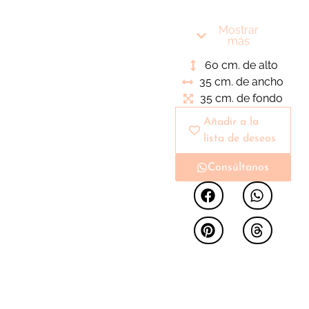
con hueco sobre
estructura ligera
Mostrar
metálica. Piezas
más
versátiles para
60 cm. de alto
ubicarlas en cualquier
35 cm. de ancho
rincón de nuestro
35 cm. de fondo
hogar
Añadir a la
lista de deseos
Consúltanos