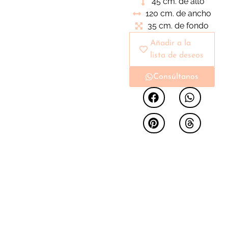
45 cm. de alto
materias primas
120 cm. de ancho
seleccionadas.Pieza
35 cm. de fondo
para ubicar como pie
de cama o
Añadir a la
complemento para
lista de deseos
nuestro ambiente de
Consúltanos
dormitorio. Líneas
rectas y puras que
transmiten sobriedad