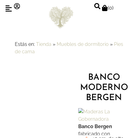
(
0
)
Estás en:
Tienda
»
Muebles de dormitorio
»
Pies
de cama
BANCO
MODERNO
BERGEN
Banco Bergen
fabricado con