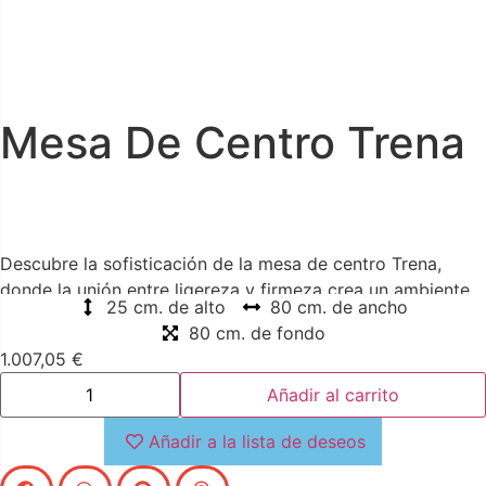
Mesa De Centro Trena
Descubre la sofisticación de la mesa de centro Trena,
donde la unión entre ligereza y firmeza crea un ambiente
25 cm. de alto
80 cm. de ancho
íntimo. La cuerda es la protagonista, mientras que el ratán
80 cm. de fondo
se eleva sutilmente sobre una base de madera de teca
1.007,05
€
reciclada, otorgando una sensación etérea que transforma
tu espacio.
Añadir al carrito
Añadir a la lista de deseos