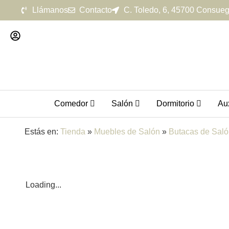
Llámanos
Contacto
C. Toledo, 6, 45700 Consueg
Comedor
Salón
Dormitorio
Aux
Estás en:
Tienda
»
Muebles de Salón
»
Butacas de Sal
Loading...