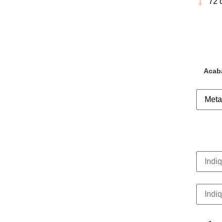
72 
comple
Acab