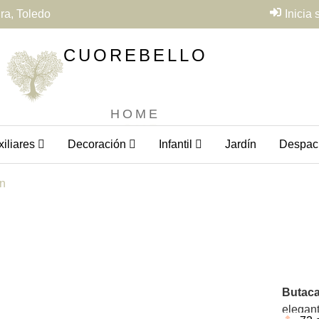
ra, Toledo
Inicia
CUOREBELLO
HOME
iliares
Decoración
Infantil
Jardín
Despac
ón
Butac
elegant