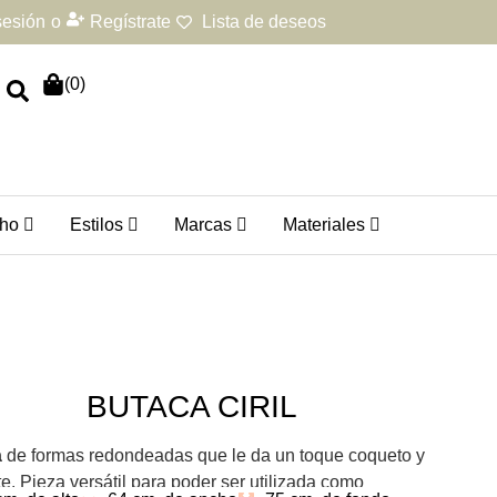
 sesión
o
Regístrate
Lista de deseos
(
0
)
ho
Estilos
Marcas
Materiales
BUTACA CIRIL
a
de formas redondeadas que le da un toque coqueto y
e. Pieza versátil para poder ser utilizada como