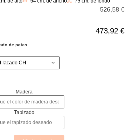
cm. de alto
64 cm. de ancho
75 cm. de fondo
mento en nuestro
salón
,
dormitorio
o
zona de lectura
526,58
€
473,92
€
ado de patas
Madera
Tapizado