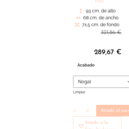
complementar con
más
nuestro sofá o para
93 cm. de alto
crear una zona de
68 cm. de ancho
lectura con el máximo
71.5 cm. de fondo
confort
321,86
€
289,67
€
Acabado
Limpiar
Añadir al carr
Añadir a la