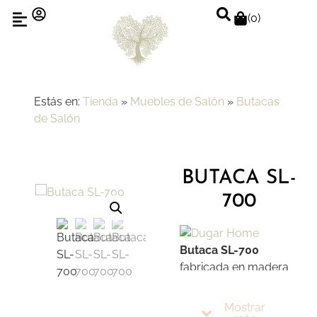
(
0
)
Estás en:
Tienda
»
Muebles de Salón
»
Butacas
de Salón
BUTACA SL-
700
Butaca SL-700
fabricada en madera
maciza. Una pieza
elegante para
Mostrar