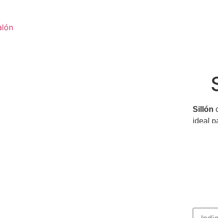
alón
Sillón
c
ideal 
zona de