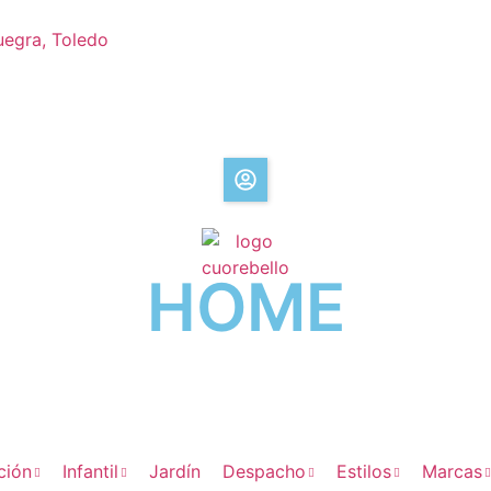
uegra, Toledo
HOME
ción
Infantil
Jardín
Despacho
Estilos
Marcas