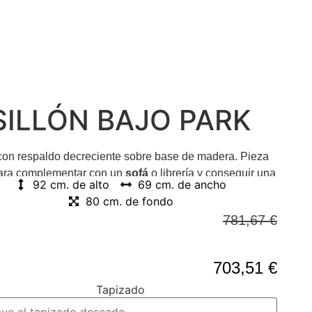
SILLÓN BAJO PARK
on respaldo decreciente sobre base de madera. Pieza
para complementar con un
sofá
o librería y conseguir una
92 cm. de alto
69 cm. de ancho
 lectura cómoda y confortable
80 cm. de fondo
781,67
€
703,51
€
Tapizado