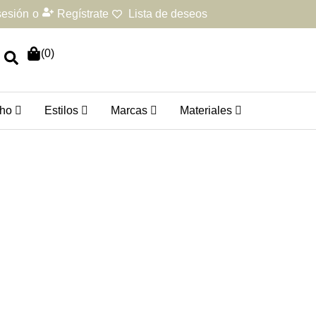
 sesión
o
Regístrate
Lista de deseos
(
0
)
ho
Estilos
Marcas
Materiales