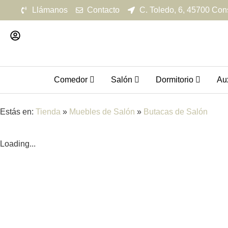
Llámanos
Contacto
C. Toledo, 6, 45700 Con
Comedor
Salón
Dormitorio
Aux
Estás en:
Tienda
»
Muebles de Salón
»
Butacas de Salón
Loading...