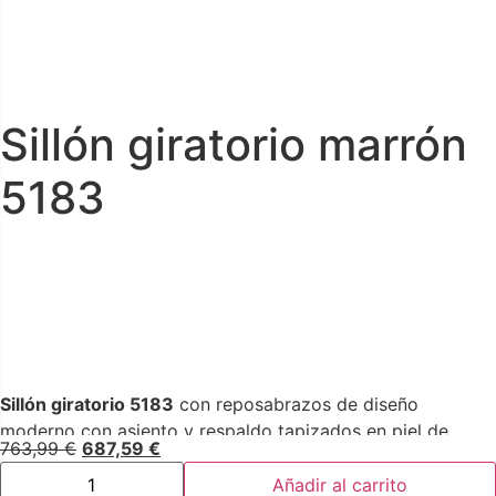
Sillón giratorio marrón
5183
Sillón giratorio 5183
con reposabrazos de diseño
moderno con asiento y respaldo tapizados en piel de
763,99
€
687,59
€
origen vacuno color marrón. Tanto por su estilo, como por
sus patas de acero inoxidable pintado en epoxi negro,
Añadir al carrito