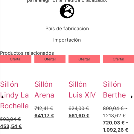
para elegir otra medida o acabado.
País de fabricación
Importación
Productos relacionados
Oferta!
Oferta!
Oferta!
Oferta!
Sillón
Sillón
Sillón
Sillón
Lindy La
Arena
Luis XIV
Berthe
Rochelle
712,41
€
624,00
€
800,04
€
-
641,17
€
561,60
€
1.213,62
€
503,94
€
720,03
€
-
453,54
€
1.092,26
€