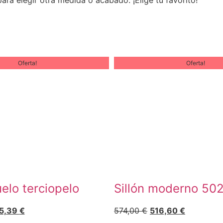
Oferta!
Oferta!
uelo terciopelo
Sillón moderno 50
5,39
€
574,00
€
516,60
€