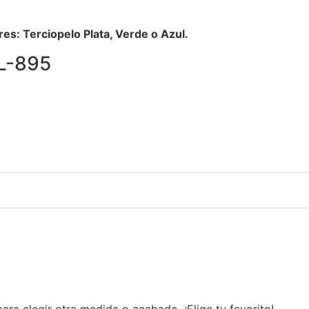
es: Terciopelo Plata, Verde o Azul.
SL-895
ra elegir otra medida o acabado. ¡Elige tu favorito!