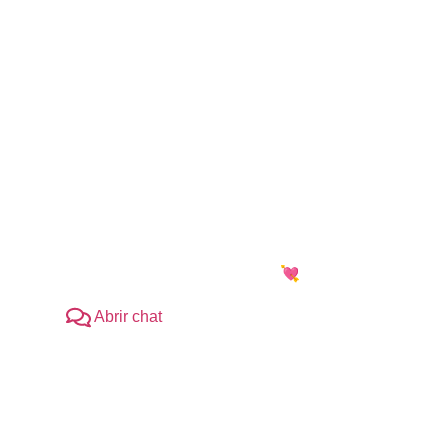
puedes chatear directamente con nuestro equipo para
 tus preguntas de manera inmediata 💘
Abrir chat