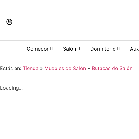
Llámanos
Contacto
C. Toledo, 6, 45700 Cons
Comedor
Salón
Dormitorio
Aux
Estás en:
Tienda
»
Muebles de Salón
»
Butacas de Salón
Loading...