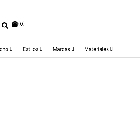
o
Regístrate
Lista de deseos
 sesión
(
0
)
cho
Estilos
Marcas
Materiales