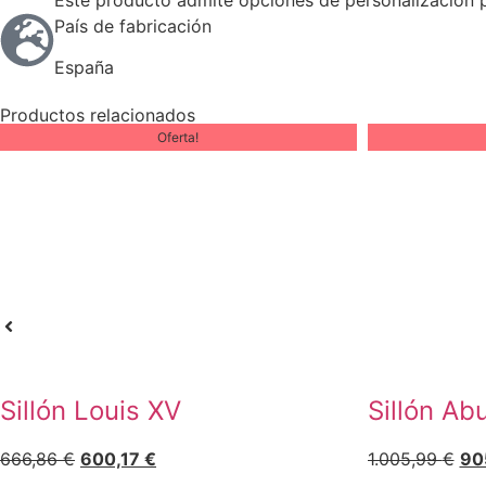
País de fabricación
España
Productos relacionados
Oferta!
Sillón Louis XV
Sillón Ab
666,86
€
600,17
€
1.005,99
€
90