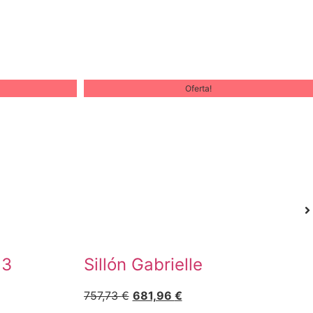
Oferta!
23
Sillón Gabrielle
757,73
€
681,96
€