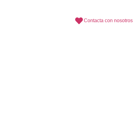
hacer tu proyecto realidad de inicio
Con la confianza y la cercanía que ofrece una 
Contacta con nosotros
Transporte GRATUITO a partir de 400€ (Toledo y Madr
de España, Andorra y Portugal (
ver condiciones
). 
condiciones
).