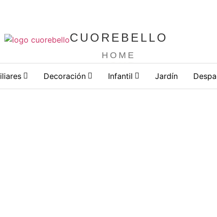
uegra, Toledo
Inicia
CUOREBELLO
HOME
iliares
Decoración
Infantil
Jardín
Despa