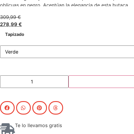
oblicuas en negro. Acentúan la elegancia de esta butaca.
309,99
€
278,99
€
Tapizado
Te lo llevamos gratis