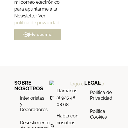
mi correo electrónico
para apuntarme a la
Newsletter. Ver
política de privacidad
.
¡Me apunto!
SOBRE
LEGAL
NOSOTROS
Llámanos
Política de
al 925 48
Interioristas
Privacidad
y
08 68
Decoradores
Política
Habla con
Cookies
nosotros
Desestimiento