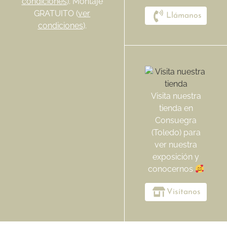
condiciones
). Montaje
GRATUITO (
ver
Llámanos
condiciones
).
Visita nuestra
tienda en
Consuegra
(Toledo) para
ver nuestra
exposición y
conocernos
Visítanos