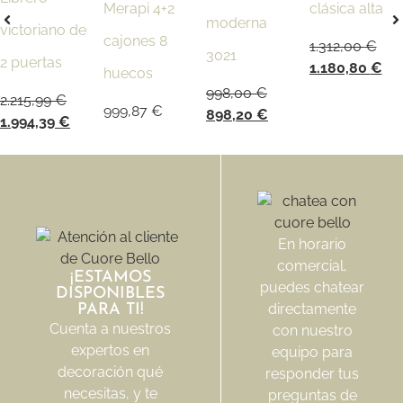
Merapi 4+2
clásica alta
moderna
victoriano de
cajones 8
1.312,00
€
3021
2 puertas
1.180,80
€
huecos
998,00
€
2.215,99
€
999,87
€
898,20
€
1.994,39
€
En horario
comercial,
¡ESTAMOS
puedes chatear
DISPONIBLES
directamente
PARA TI!
Cuenta a nuestros
con nuestro
expertos en
equipo para
decoración qué
responder tus
necesitas, y te
preguntas de