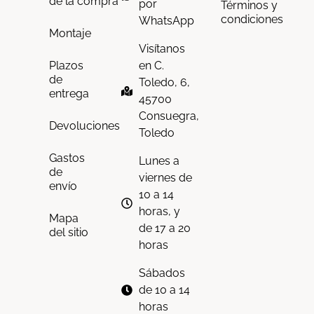
de la compra
por
Términos y
condiciones
WhatsApp
Montaje
Visítanos
en C.
Plazos
de
Toledo, 6,
entrega
45700
Consuegra,
Devoluciones
Toledo
Gastos
Lunes a
de
viernes de
envío
10 a 14
horas, y
Mapa
de 17 a 20
del sitio
horas
Sábados
de 10 a 14
horas