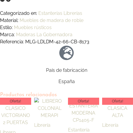
Categorizado en:
Estanterías Librerías
Material:
Muebles de madera de roble
Estilo:
Muebles rústicos
Marca:
Maderas La Gobernadora
Referencia: MLG-LDLDM-42-66-CB-8173
País de fabricación
España
Productos relacionados
Oferta!
Oferta!
Oferta!
Librería
Librería
Estantería
Librero