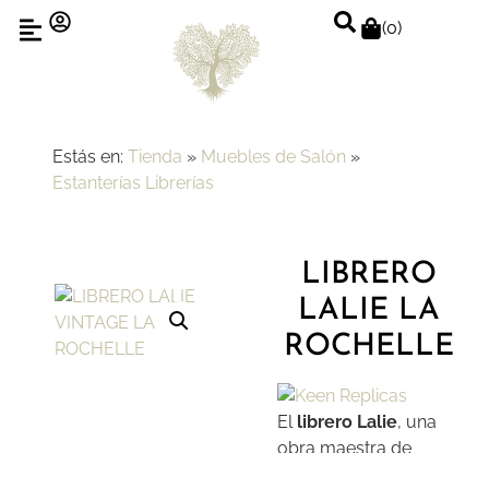
(
0
)
Estás en:
Tienda
»
Muebles de Salón
»
Estanterías Librerías
LIBRERO
LALIE LA
ROCHELLE
El
librero
Lalie
, una
obra maestra de
diseño y