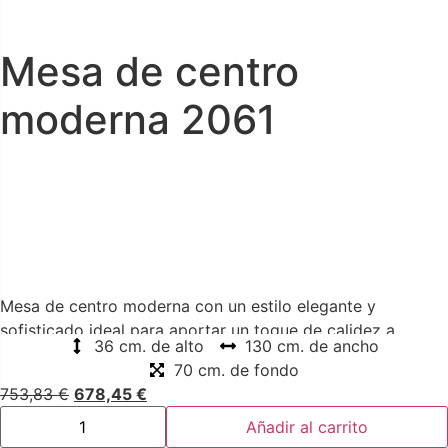
Mesa de centro
moderna 2061
Mesa de centro moderna con un estilo elegante y
sofisticado ideal para aportar un toque de calidez a
36 cm. de alto
130 cm. de ancho
nuestro salón. Gran espacio de almacenaje gracias a su
70 cm. de fondo
cajón con sistema de cierre retardado y hueco lateral
753,83
€
678,45
€
abierto.
Añadir al carrito