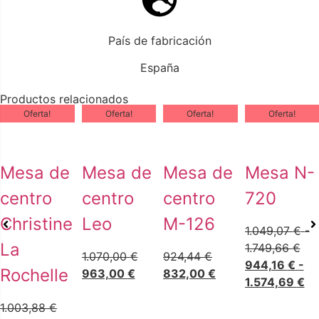
País de fabricación
España
Productos relacionados
Oferta!
Oferta!
Oferta!
Oferta!
Mesa de
Mesa de
Mesa de
Mesa N-
centro
centro
centro
720
Christine
Leo
M-126
1.049,07
€
-
La
1.749,66
€
1.070,00
€
924,44
€
944,16
€
-
Rochelle
963,00
€
832,00
€
1.574,69
€
1.003,88
€