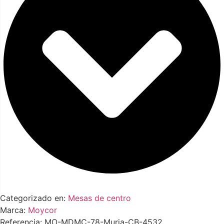
Categorizado en:
Mesas de centro
Marca:
Moycor
Referencia: MO-MDMC-78-Muria-CB-4532