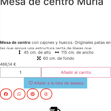
Mesa de centro Muria
Mesa de centro
con cajones y huecos. Originales patas en
las que apoya una estructura recta de líneas que
45 cm. de alto
115 cm. de ancho
transmiten elegancia y sofisticación
60 cm. de fondo
466,14
€
Añadir al carrito
Añadir a la lista de deseos