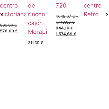
centro
de
720
centro
victoriana
rincón
Retro
1.049,07
€
-
cajón
1.749,66
€
639,99
€
944,16
€
-
Merapi
576,00
€
1.574,69
€
311,39
€