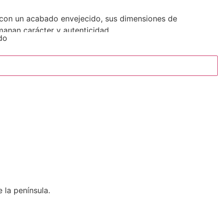
 con un acabado envejecido, sus dimensiones de
manan carácter y autenticidad.
do
 la península.