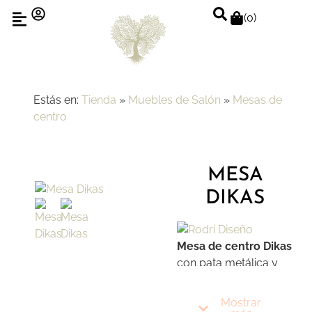
(
0
)
Estás en:
Tienda
»
Muebles de Salón
»
Mesas de
centro
MESA
DIKAS
Mesa de centro Dikas
con pata metálica y
tapa irregular. Pieza
ideal para ambientes
Mostrar