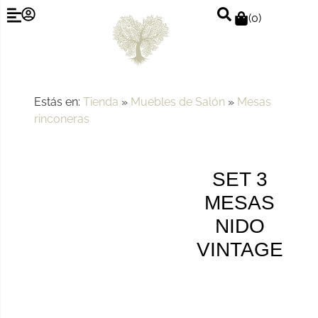
(
0
)
Estás en:
Tienda
»
Muebles de Salón
»
Mesas
rinconeras
SET 3
MESAS
NIDO
VINTAGE