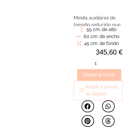
Mesita auxiliares de
tamaño reducido que
55 cm. de alto
pueden ser ubicadas
60 cm. de ancho
en cualquier rincón de
45 cm. de fondo
nuestro hogar. Piezas
345,60
€
que ocupan poco
espacio y tiene una
inmensa versatilidad
Añadir al carrito
Añadir a la lista
de deseos