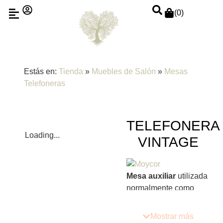
(
0
)
Estás en:
Tienda
»
Muebles de Salón
»
Mesas
Telefoneras
TELEFONERA
Loading...
VINTAGE
Mesa auxiliar
utilizada
normalmente como
telefonera pero que
gracias a su tamaño
Mostrar más