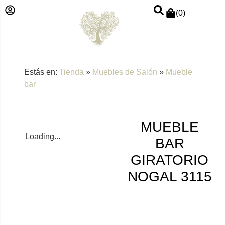
(
0
)
Estás en:
Tienda
»
Muebles de Salón
»
Mueble
bar
MUEBLE
Loading...
BAR
GIRATORIO
NOGAL 3115