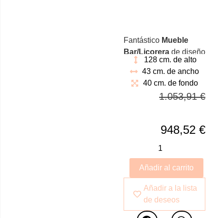
Fantástico
Mueble
Bar/Licorera
de diseño
128 cm. de alto
italiano con forma
43 cm. de ancho
circular giratorio 360º
40 cm. de fondo
realizado en madera
1.053,91
€
con chapa de nogal
natural. Cuenta con
cajones laterales y
948,52
€
listones superiores de
madera maciza con
soporte para copas.
Añadir al carrito
Ideal para satisfacer
todas tus visitas.
Añadir a la lista
de deseos