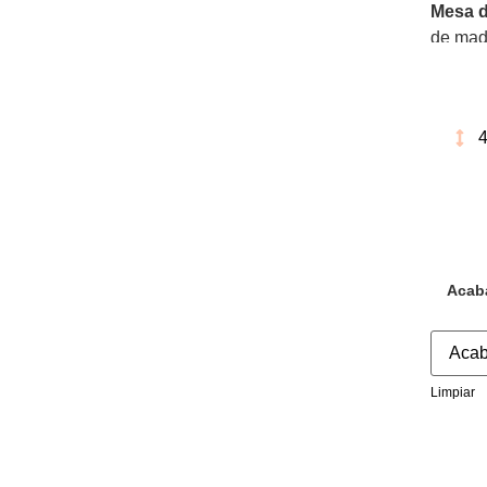
Mesa d
de made
extraib
4
Acab
Limpiar