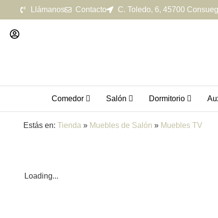
Llámanos
Contacto
C. Toledo, 6, 45700 Consueg
Comedor
Salón
Dormitorio
Aux
Estás en:
Tienda
»
Muebles de Salón
»
Muebles TV
Loading...