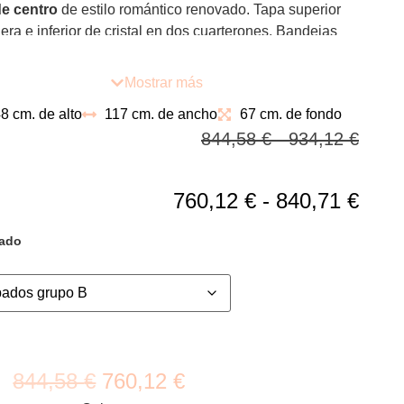
e centro
de estilo romántico renovado. Tapa superior
ra e inferior de cristal en dos cuarterones. Bandejas
les para conseguir de ella la mayor utilidad
Mostrar más
8 cm. de alto
117 cm. de ancho
67 cm. de fondo
844,58
€
-
934,12
€
760,12
€
-
840,71
€
ado
844,58
€
760,12
€